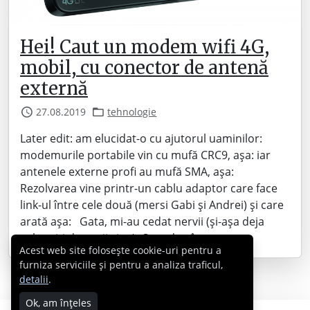
Hei! Caut un modem wifi 4G,
mobil, cu conector de antenă
externă
27.08.2019
tehnologie
Later edit: am elucidat-o cu ajutorul uaminilor:
modemurile portabile vin cu mufă CRC9, așa: iar
antenele externe profi au mufă SMA, așa:
Rezolvarea vine printr-un cablu adaptor care face
link-ul între cele două (mersi Gabi și Andrei) și care
arată așa: Gata, mi-au cedat nervii (și-așa deja
șubreziți de… știi cine). Caut de câteva…
Acest web site folosește cookie-uri pentru a
furniza serviciile și pentru a analiza traficul,
detalii
.
Ok, am înțeles