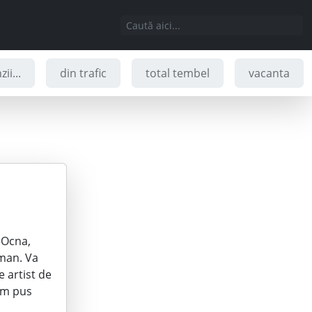
ii...
din trafic
total tembel
vacanta
 Ocna,
oman. Va
e artist de
 am pus