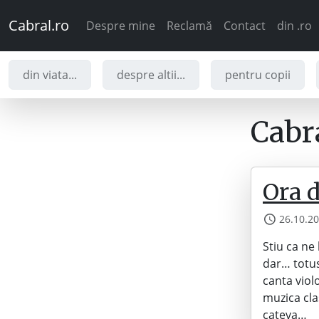
Cabral.ro
Despre mine
Reclamă
Contact
din .ro
din viata...
despre altii...
pentru copii
Cabra
Ora 
26.10.2
Stiu ca ne
dar… totus
canta violo
muzica cla
cateva…