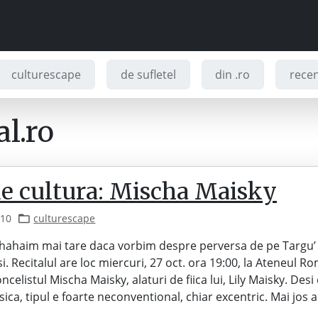
culturescape
de sufletel
din .ro
recenz
l.ro
de cultura: Mischa Maisky
010
culturescape
 hahaim mai tare daca vorbim despre perversa de pe Targu’
i. Recitalul are loc miercuri, 27 oct. ora 19:00, la Ateneul R
ncelistul Mischa Maisky, alaturi de fiica lui, Lily Maisky. Desi 
sica, tipul e foarte neconventional, chiar excentric. Mai jos