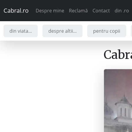
Cabral.ro
Despre mine
Reclamă
Contact
din .ro
din viata...
despre altii...
pentru copii
Cabra