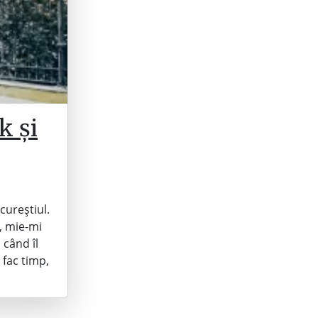
k și
cureștiul.
, mie-mi
 când îl
 fac timp,