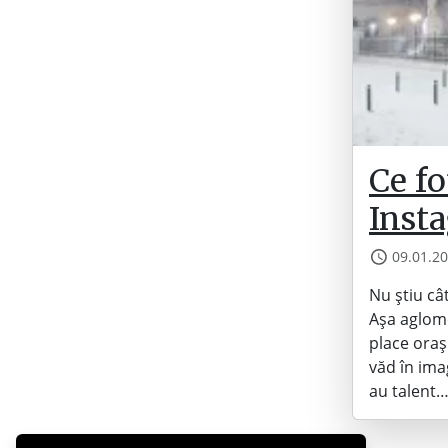
Ce fo
Inst
09.01.2
Nu știu cât
Așa aglome
place oraș
văd în ima
au talent