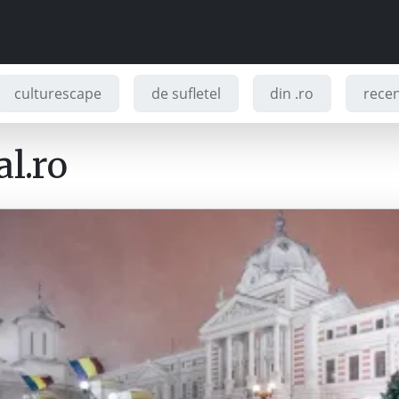
culturescape
de sufletel
din .ro
recenz
l.ro