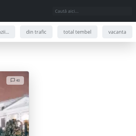
ii...
din trafic
total tembel
vacanta
40