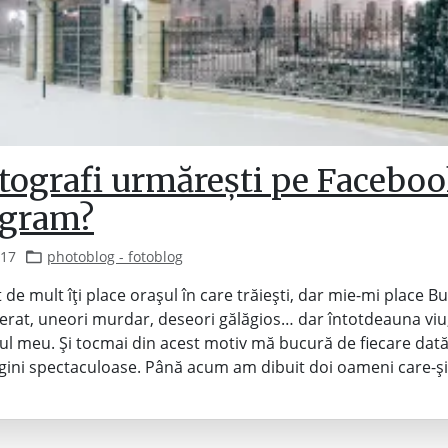
tografi urmărești pe Faceboo
agram?
017
photoblog - fotoblog
 de mult îți place orașul în care trăiești, dar mie-mi place Bu
rat, uneori murdar, deseori gălăgios… dar întotdeauna viu
ul meu. Și tocmai din acest motiv mă bucură de fiecare dată
gini spectaculoase. Până acum am dibuit doi oameni care-și
…