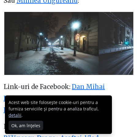
Sau
Mihnea Ungureanu
:
Link-uri de Facebook:
Dan Mihai
Bălănescu
,
Dragoș Asaftei
,
Vlad
Acest web site folosește cookie-uri pentru a
furniza serviciile și pentru a analiza traficul,
Eftenie
,
Mihnea Ungureanu
.
detalii
.
Link-uri de Instagram:
Dan Mihai
Ok, am înțeles