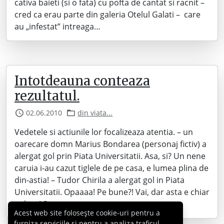
cativa baieti (si o fata) cu pofta de cantat si racnit –
cred ca erau parte din galeria Otelul Galati – care
au „infestat” intreaga…
Intotdeauna conteaza
rezultatul.
02.06.2010
din viata...
Vedetele si actiunile lor focalizeaza atentia. – un
oarecare domn Marius Bondarea (personaj fictiv) a
alergat gol prin Piata Universitatii. Asa, si? Un nene
caruia i-au cazut tiglele de pe casa, e lumea plina de
din-astia! – Tudor Chirila a alergat gol in Piata
Universitatii. Opaaaa! Pe bune?! Vai, dar asta e chiar
nebun! Sunt…
Acest web site folosește cookie-uri pentru a
furniza serviciile și pentru a analiza traficul,