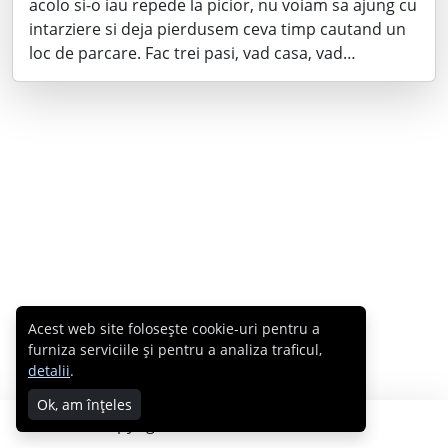
acolo si-o iau repede la picior, nu voiam sa ajung cu
intarziere si deja pierdusem ceva timp cautand un
loc de parcare. Fac trei pasi, vad casa, vad…
Acest web site folosește cookie-uri pentru a
furniza serviciile și pentru a analiza traficul,
detalii
.
Ok, am înțeles
Copyright © 2007 - 2026 Cabral.ro