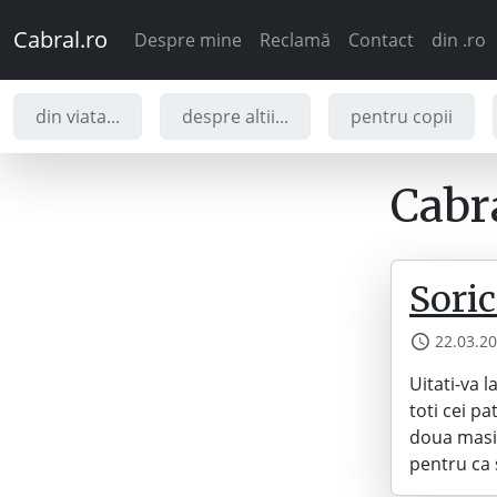
Cabral.ro
Despre mine
Reclamă
Contact
din .ro
din viata...
despre altii...
pentru copii
Cabra
Soric
22.03.2
Uitati-va 
toti cei pa
doua masin
pentru ca 