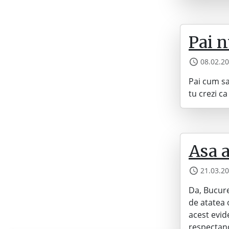
Pai n
08.02.2
Pai cum sa
tu crezi c
Asa a
21.03.2
Da, Bucure
de atatea 
acest evid
respectand