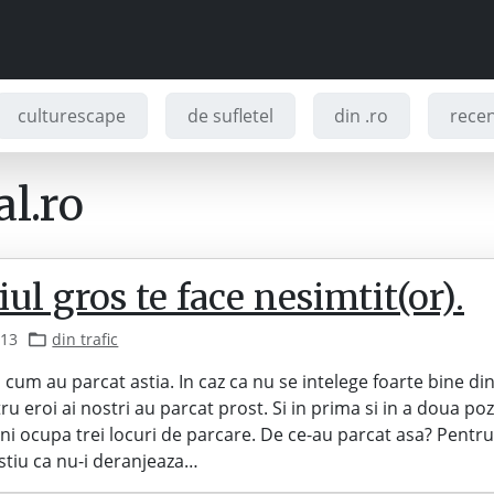
culturescape
de sufletel
din .ro
recenz
l.ro
iul gros te face nesimtit(or).
013
din trafic
la cum au parcat astia. In caz ca nu se intelege foarte bine d
tru eroi ai nostri au parcat prost. Si in prima si in a doua po
i ocupa trei locuri de parcare. De ce-au parcat asa? Pentru 
stiu ca nu-i deranjeaza…