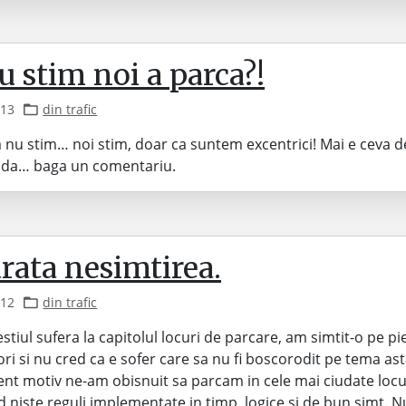
u stim noi a parca?!
013
din trafic
 nu stim… noi stim, doar ca suntem excentrici! Mai e ceva d
a da… baga un comentariu.
rata nesimtirea.
012
din trafic
stiul sufera la capitolul locuri de parcare, am simtit-o pe p
ori si nu cred ca e sofer care sa nu fi boscorodit pe tema ast
ent motiv ne-am obisnuit sa parcam in cele mai ciudate locu
 niste reguli implementate in timp, logice si de bun simt. 