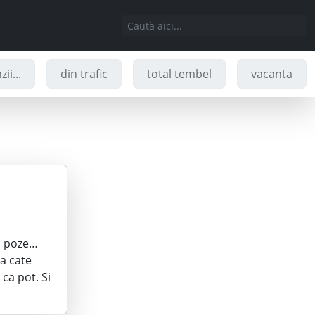
ii...
din trafic
total tembel
vacanta
in poze…
za cate
ca pot. Si