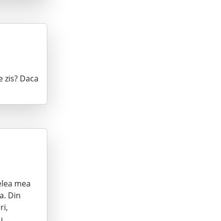
e zis? Daca
ielea mea
a. Din
ri,
Nu…