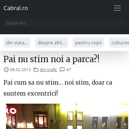
Cabral.ro
din viata...
despre altii...
pentru copii
culture
Pai nu stim noi a parca?!
08.02.2013
din trafic
47
Pai cum sa nu stim… noi stim, doar ca
suntem excentrici!