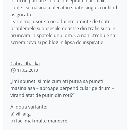
locul de parcare…nu a indreptat chiar la fix
rotile…si masina a plecat in spate singura nefiind
asigurata.
Dar e mai usor sa ne aducem aminte de toate
problemele si obsesiile noastre din trafic si sa le
aruncam in spatele unui om. Ca nah…trebuie sa
scriem ceva si pe blog in lipsa de inspiratie.
Cabral Ibacka
11.02.2013
„Imi spuneti si mie cum ati putea sa puneti
masina asa – aproape perpendicular pe drum –
virand atat de putin din roti?”
AI doua variante:
a) vii larg.
b) faci mai multe manevre.