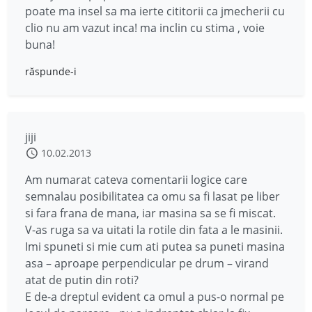
poate ma insel sa ma ierte cititorii ca jmecherii cu
clio nu am vazut inca! ma inclin cu stima , voie
buna!
răspunde-i
jiji
10.02.2013
Am numarat cateva comentarii logice care
semnalau posibilitatea ca omu sa fi lasat pe liber
si fara frana de mana, iar masina sa se fi miscat.
V-as ruga sa va uitati la rotile din fata a le masinii.
Imi spuneti si mie cum ati putea sa puneti masina
asa – aproape perpendicular pe drum – virand
atat de putin din roti?
E de-a dreptul evident ca omul a pus-o normal pe