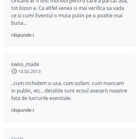
Oricare ar fi fost motivul pentru care a parcat asa,
tot bizon e. Ca altfel venea si mai verifica sa vada
ce si cum! Eventul o muta putin pe o pozitie mai
buna…
răspunde-i
swiss_made
10.02.2013
..cum inchidem o usa, cum sofam, cum mancam
in public, etc…detaliile sunt ecoul asezarii noastre
fata de lucrurile esentiale.
răspunde-i