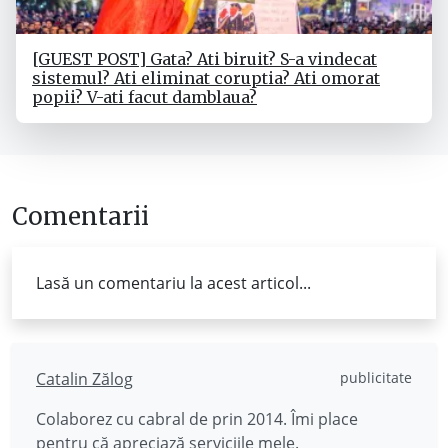
[GUEST POST] Gata? Ati biruit? S-a vindecat
sistemul? Ati eliminat coruptia? Ati omorat
popii? V-ati facut damblaua?
Comentarii
Lasă un comentariu la acest articol...
Catalin Zălog
publicitate
Colaborez cu cabral de prin 2014. Îmi place
pentru că apreciază
serviciile mele
.