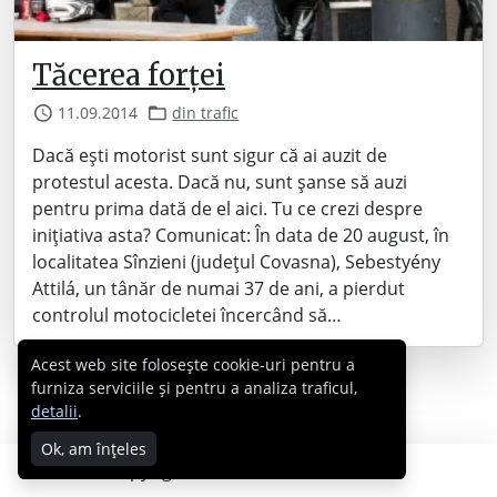
Tăcerea forței
11.09.2014
din trafic
Dacă ești motorist sunt sigur că ai auzit de
protestul acesta. Dacă nu, sunt șanse să auzi
pentru prima dată de el aici. Tu ce crezi despre
inițiativa asta? Comunicat: În data de 20 august, în
localitatea Sînzieni (județul Covasna), Sebestyény
Attilá, un tânăr de numai 37 de ani, a pierdut
controlul motocicletei încercând să…
Acest web site folosește cookie-uri pentru a
furniza serviciile și pentru a analiza traficul,
detalii
.
Ok, am înțeles
Copyright © 2007 - 2026 Cabral.ro