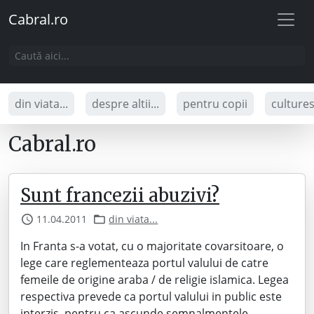
Cabral.ro
din viata...
despre altii...
pentru copii
culture
Cabral.ro
Sunt francezii abuzivi?
11.04.2011
din viata...
In Franta s-a votat, cu o majoritate covarsitoare, o
lege care reglementeaza portul valului de catre
femeile de origine araba / de religie islamica. Legea
respectiva prevede ca portul valului in public este
interzis, pentru ca ascunde semnalmentele