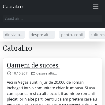
Cabral.ro
din viata...
despre altii...
pentru copii
culture
Cabral.ro
Oameni de succes.
10.10.2011
despre altii...
Aici in Vegas sunt in jur de 20.000 de romani
inchegati intr-o comunitate chiar frumoasa. Si asa
cum spuneam si cu alte ocazii, ii admir pe romanii
plecati prin alte parti pentru ca am prieteni care au
emigrat si stiu cat de greu este sa reusesti prin alte