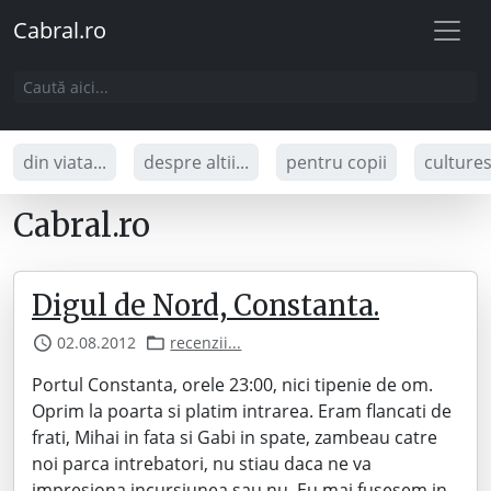
Cabral.ro
din viata...
despre altii...
pentru copii
culture
Cabral.ro
Digul de Nord, Constanta.
02.08.2012
recenzii...
Portul Constanta, orele 23:00, nici tipenie de om.
Oprim la poarta si platim intrarea. Eram flancati de
frati, Mihai in fata si Gabi in spate, zambeau catre
noi parca intrebatori, nu stiau daca ne va
impresiona incursiunea sau nu. Eu mai fusesem in