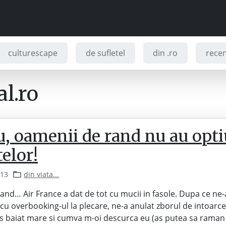
culturescape
de sufletel
din .ro
recenz
l.ro
u, oamenii de rand nu au opti
elor!
013
din viata...
rand… Air France a dat de tot cu mucii in fasole. Dupa ce ne-
cu overbooking-ul la plecare, ne-a anulat zborul de intoarc
-s baiat mare si cumva m-oi descurca eu (as putea sa rama