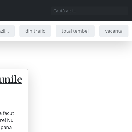
ii...
din trafic
total tembel
vacanta
unile
a facut
ere! Nu
n pana