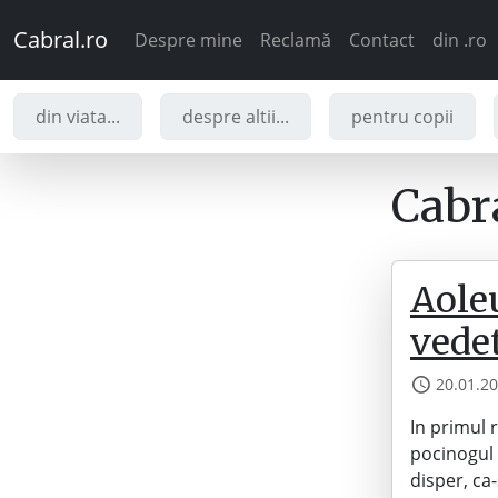
Cabral.ro
Despre mine
Reclamă
Contact
din .ro
din viata...
despre altii...
pentru copii
Cabra
Aole
vedet
20.01.2
In primul 
pocinogul 
disper, ca