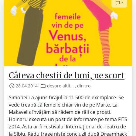
2
Câteva chestii de luni, pe scurt
28.04.2014
despre altii...
,
din .ro
Simonei i-a ajuns tirajul la 11.500 de exemplare. Se
vede treabă că femeile chiar vin de pe Marte. La
Makavelis învățăm să râdem de răii ce proști.
Hoinaru execută un post de informare pe tema FITS
2014. Ăsta ar fi Festivalul Internațional de Teatru de
la Sibiu. Radu trage niște concluzii după Dreamhack