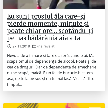
Eu sunt prostul ăla care-și
pierde momente, minute și
poate chiar ore… scotându-ți
pe nas bădărănia aia a ta
27.11.2018
(ne)revelatii
Nevoia de a fi mare și tare e aspră, când o ai. Mai
scapă omul de dependența de alcool. Poate și de
cea de droguri. Dar de dependența de șmecherie
nu se scapă, maică. E un fel de bucurie-blestem,
așa, de te ia pe sus și nu te mai lasă. Vrei să fii tot
timpul…