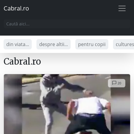
Cabral.ro
din viata...
despre altii...
pentru copii
culture
Cabral.ro
20