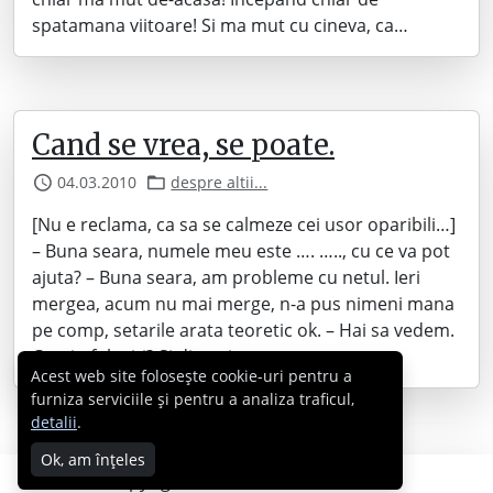
spatamana viitoare! Si ma mut cu cineva, ca…
Cand se vrea, se poate.
04.03.2010
despre altii...
[Nu e reclama, ca sa se calmeze cei usor oparibili…]
– Buna seara, numele meu este …. ….., cu ce va pot
ajuta? – Buna seara, am probleme cu netul. Ieri
mergea, acum nu mai merge, n-a pus nimeni mana
pe comp, setarile arata teoretic ok. – Hai sa vedem.
Ce win folositi? Si discutia…
Acest web site folosește cookie-uri pentru a
furniza serviciile și pentru a analiza traficul,
detalii
.
Ok, am înțeles
Copyright © 2007 - 2026 Cabral.ro