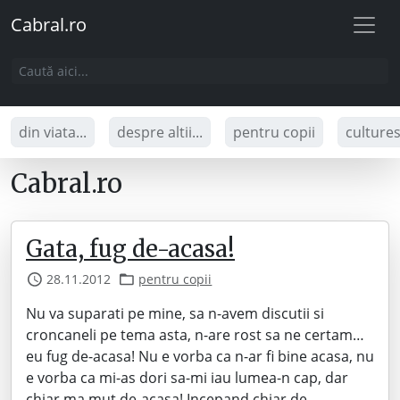
Cabral.ro
din viata...
despre altii...
pentru copii
culture
Cabral.ro
Gata, fug de-acasa!
28.11.2012
pentru copii
Nu va suparati pe mine, sa n-avem discutii si
croncaneli pe tema asta, n-are rost sa ne certam…
eu fug de-acasa! Nu e vorba ca n-ar fi bine acasa, nu
e vorba ca mi-as dori sa-mi iau lumea-n cap, dar
chiar ma mut de-acasa! Incepand chiar de