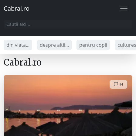
Cabral.ro
din viata...
despre altii...
pentru copii
culture
Cabral.ro
14