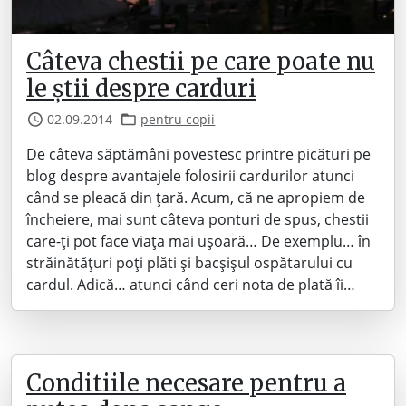
Câteva chestii pe care poate nu
le știi despre carduri
02.09.2014
pentru copii
De câteva săptămâni povestesc printre picături pe
blog despre avantajele folosirii cardurilor atunci
când se pleacă din țară. Acum, că ne apropiem de
încheiere, mai sunt câteva ponturi de spus, chestii
care-ți pot face viața mai ușoară… De exemplu… în
străinătățuri poți plăti și bacșișul ospătarului cu
cardul. Adică… atunci când ceri nota de plată îi…
Conditiile necesare pentru a