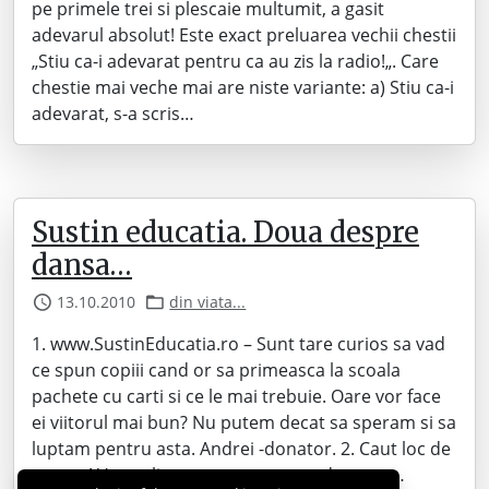
pe primele trei si plescaie multumit, a gasit
adevarul absolut! Este exact preluarea vechii chestii
„Stiu ca-i adevarat pentru ca au zis la radio!„. Care
chestie mai veche mai are niste variante: a) Stiu ca-i
adevarat, s-a scris…
Sustin educatia. Doua despre
dansa…
13.10.2010
din viata...
1. www.SustinEducatia.ro – Sunt tare curios sa vad
ce spun copiii cand or sa primeasca la scoala
pachete cu carti si ce le mai trebuie. Oare vor face
ei viitorul mai bun? Nu putem decat sa speram si sa
luptam pentru asta. Andrei -donator. 2. Caut loc de
munca! Va explic… m-a contactat o doamna…