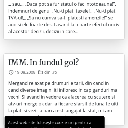
„, sau… „Daca pot sa fur statul o fac intotdeauna!”.
Indemnuri de genul „Nu-ti plati taxele!„, „Nu-ti plati
TVA-ul!„, „Sa nu cumva sa-ti platesti amenzile!” se
aud si ele foarte des. Lasand la o parte efectul nociv
al acestor decizii, decizii in care…
IMM. In fundul gol?
19.08.2008
din .ro
Mergand relaxat pe drumurile tarii, din cand in
cand diverse imagini iti infloresc in cap ganduri mai
vechi. Si avand in vedere ca afacerea cu scutere si
atv-uri merge ok dar la fiecare sfarsit de luna te uiti
la plati si vezi ca parca esti angajat la stat, mi-am
adus aminte de o scriere de-a…
Acest web site folosește cookie-uri pentru a