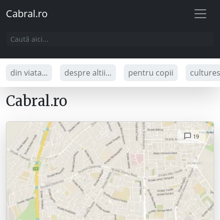
Cabral.ro
din viata...
despre altii...
pentru copii
culture
Cabral.ro
19