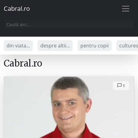
Cabral.ro
din viata...
despre altii...
pentru copii
culture
Cabral.ro
5