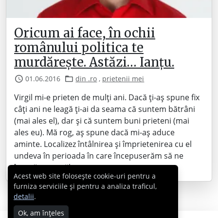
Oricum ai face, în ochii
românului politica te
murdărește. Astăzi… Ianțu.
01.06.2016
din .ro
,
prietenii mei
Virgil mi-e prieten de mulți ani. Dacă ți-aș spune fix
câți ani ne leagă ți-ai da seama că suntem bătrâni
(mai ales el), dar și că suntem buni prieteni (mai
ales eu). Mă rog, aș spune dacă mi-aș aduce
aminte. Localizez întâlnirea și împrietenirea cu el
undeva în perioada în care începuserăm să ne
încasăm pensiile……
Acest web site folosește cookie-uri pentru a
furniza serviciile și pentru a analiza traficul,
detalii
.
Ok, am înțeles