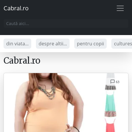
Cabral.ro
din viata...
despre altii...
pentru copii
culture
Cabral.ro
63