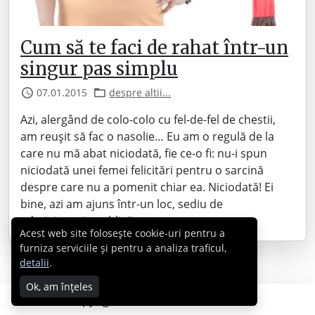
Cum să te faci de rahat într-un
singur pas simplu
07.01.2015
despre altii...
Azi, alergând de colo-colo cu fel-de-fel de chestii,
am reușit să fac o nasolie… Eu am o regulă de la
care nu mă abat niciodată, fie ce-o fi: nu-i spun
niciodată unei femei felicitări pentru o sarcină
despre care nu a pomenit chiar ea. Niciodată! Ei
bine, azi am ajuns într-un loc, sediu de
administrație publică,…
Acest web site folosește cookie-uri pentru a
furniza serviciile și pentru a analiza traficul,
detalii
.
Ok, am înțeles
Copyright © 2007 - 2026 Cabral.ro