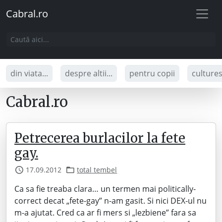
Cabral.ro
din viata...
despre altii...
pentru copii
culture
Cabral.ro
Petrecerea burlacilor la fete
gay.
17.09.2012
total tembel
Ca sa fie treaba clara… un termen mai politically-
correct decat „fete-gay” n-am gasit. Si nici DEX-ul nu
m-a ajutat. Cred ca ar fi mers si „lezbiene” fara sa