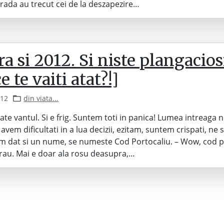
rada au trecut cei de la deszapezire…
a si 2012. Si niste plangaciosi
e te vaiti atat?!]
012
din viata...
ate vantul. Si e frig. Suntem toti in panica! Lumea intreaga n
avem dificultati in a lua decizii, ezitam, suntem crispati, ne
am dat si un nume, se numeste Cod Portocaliu. – Wow, cod p
 rau. Mai e doar ala rosu deasupra,…