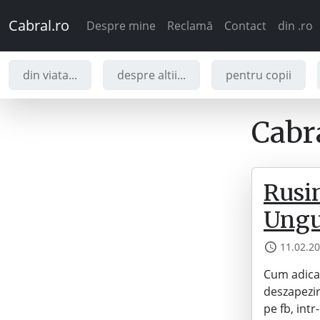
Cabral.ro
Despre mine
Reclamă
Contact
din .ro
din viata...
despre altii...
pentru copii
Cabra
Rusi
Ungu
11.02.2
Cum adica,
deszapezire
pe fb, int