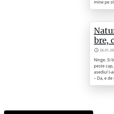
mine pe st
Natur
bre, c
26.01.2
Ninge. Si b
peste cap, 
asediu! I-
– Da, e de