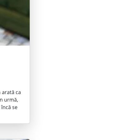
ă arată ca
în urmă,
 încă se