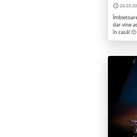
26.03.2
Îmbietoare
dar vine a
în casă! 