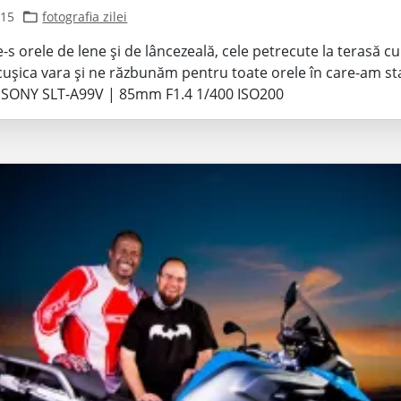
015
fotografia zilei
-s orele de lene și de lâncezeală, cele petrecute la terasă cu
cușica vara și ne răzbunăm pentru toate orele în care-am sta
🙂 SONY SLT-A99V | 85mm F1.4 1/400 ISO200