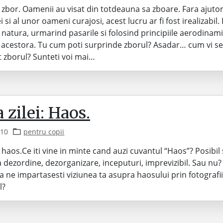
: zbor. Oamenii au visat din totdeauna sa zboare. Fara ajuto
 si al unor oameni curajosi, acest lucru ar fi fost irealizabil. 
n natura, urmarind pasarile si folosind principiile aerodinami
 acestora. Tu cum poti surprinde zborul? Asadar… cum vi se
t zborul? Sunteti voi mai…
zilei: Haos.
010
pentru copii
: haos.Ce iti vine in minte cand auzi cuvantul “Haos”? Posibil 
a dezordine, dezorganizare, inceputuri, imprevizibil. Sau nu?
 sa ne impartasesti viziunea ta asupra haosului prin fotografi
l?