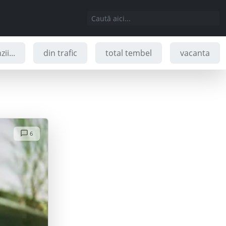
ii...
din trafic
total tembel
vacanta
6