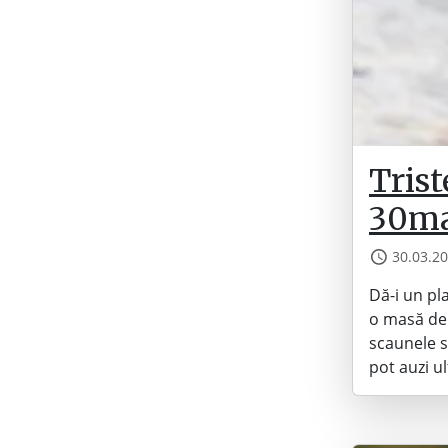
Trist
30ma
30.03.2
Dă-i un pl
o masă de 
scaunele su
pot auzi u