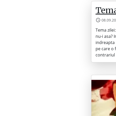
Tema
08.09.2
Tema zilei
nu-i asa? 
indreapta 
pe care o 
contrariu