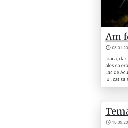
Am fo
08.01.2
Joaca, dar
ales ca era
Lac de Acu
lui, cat s
Tema 
10.09.2