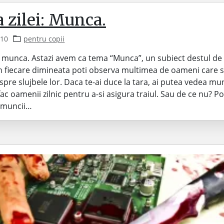
 zilei: Munca.
010
pentru copii
: munca. Astazi avem ca tema “Munca”, un subiect destul de 
In fiecare dimineata poti observa multimea de oameni care 
spre slujbele lor. Daca te-ai duce la tara, ai putea vedea m
fac oamenii zilnic pentru a-si asigura traiul. Sau de ce nu? P
l muncii…