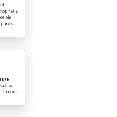
rul
Inspiratia
ce ale
 pare ca
sa te
 Cel mai
i. Tu cum