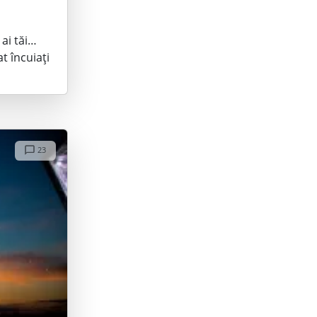
 ai tăi…
t încuiați
23