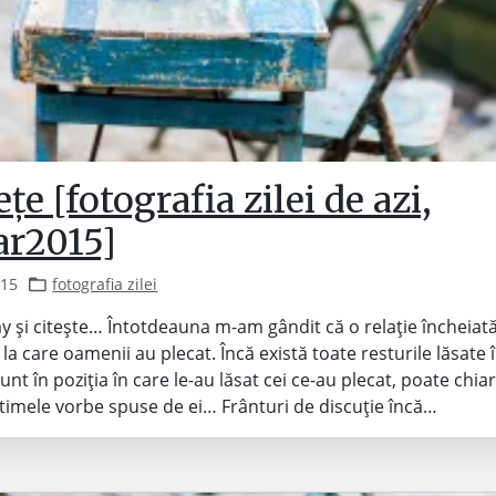
ețe [fotografia zilei de azi,
r2015]
015
fotografia zilei
ay și citește… Întotdeauna m-am gândit că o relație încheiat
la care oamenii au plecat. Încă există toate resturile lăsate 
nt în poziția în care le-au lăsat cei ce-au plecat, poate chiar
ltimele vorbe spuse de ei… Frânturi de discuție încă…