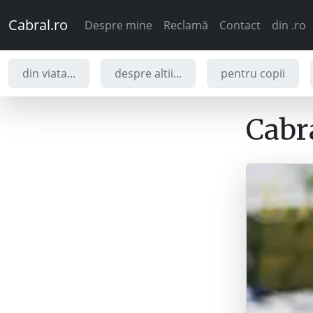
Cabral.ro
Despre mine
Reclamă
Contact
din .ro
din viata...
despre altii...
pentru copii
Cabra