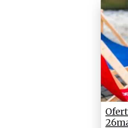
Ofert
26ma