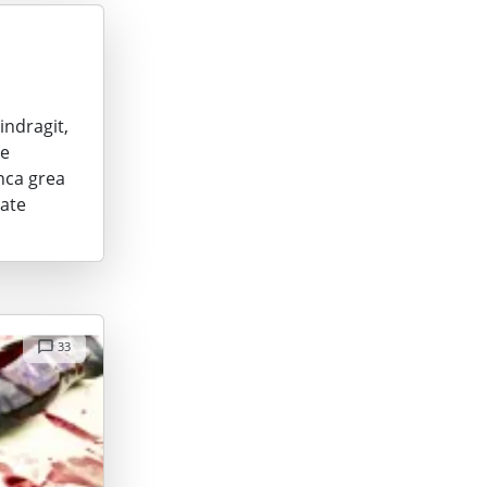
indragit,
se
unca grea
oate
33