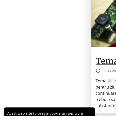
Tema 
05.06.2
Tema zilei:
pentru ziua
continuare
trebuie sa
substante
Acest web site folosește cookie-uri pentru a