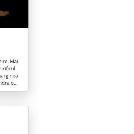
sire. Mai
irificul
marginea
andra o…