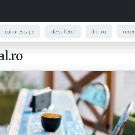
culturescape
de sufletel
din .ro
recenz
l.ro