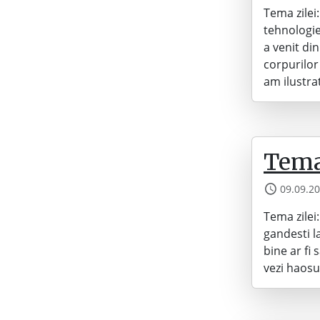
Tema zilei
tehnologiei
a venit di
corpurilor
am ilustra
Tema 
09.09.2
Tema zilei
gandesti l
bine ar fi
vezi haosu