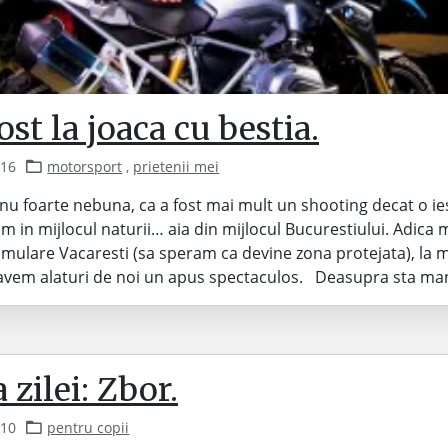
st la joaca cu bestia.
016
motorsport
,
prietenii mei
 nu foarte nebuna, ca a fost mai mult un shooting decat o ie
m in mijlocul naturii… aia din mijlocul Bucurestiului. Adica m
mulare Vacaresti (sa speram ca devine zona protejata), la 
a avem alaturi de noi un apus spectaculos. Deasupra sta m
zilei: Zbor.
010
pentru copii