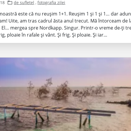
018
de sufletel
,
fotografia zilei
oastră este că nu reușim 1+1. Reușim 1 și 1 și 1… dar adu
am! Uite, am tras cadrul ăsta anul trecut. Mă întorceam de l
El… mergea spre Nordkapp. Singur. Printr-o vreme de-ți tr
ig, ploaie în rafale și vânt. Și frig. Și ploaie. Și iar…