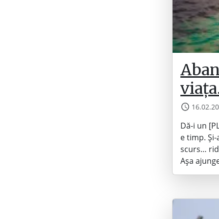
Aban
viața
16.02.2
Dă-i un [P
e timp. Și
scurs… rid
Așa ajunge