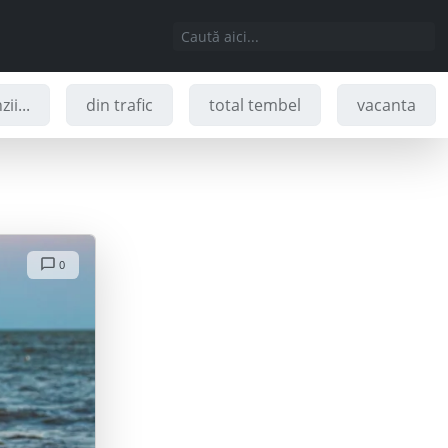
ii...
din trafic
total tembel
vacanta
0