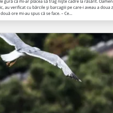
e gură că mi-ar plăcea să trag niște cadre la răsărit. Oameni
c, au verificat cu bărcile și barcagiii pe care-i aveau a doua z
două ore mi-au spus că se face. – Ce…