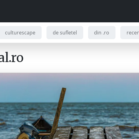
culturescape
de sufletel
din .ro
recenz
l.ro