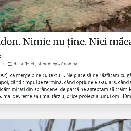
don. Nimic nu ține. Nici măc
.
018
de sufletel
,
photoblog - fotoblog
LAY], că merge bine cu textul… Ne place să ne răsfățăm cu 
-apoi, când timpul se termină, când opțiunele s-au ars, când 
icăm mirați din sprâncene, de parcă ne așteptam să trăim f
, mai devreme sau mai târziu, orice proiect al unui om. 4