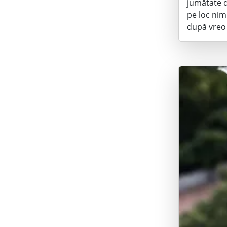
jumătate d
pe loc nimi
după vreo 