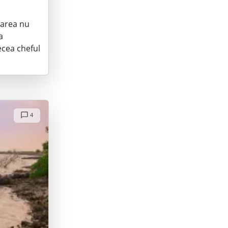
narea nu
a
ecea cheful
4