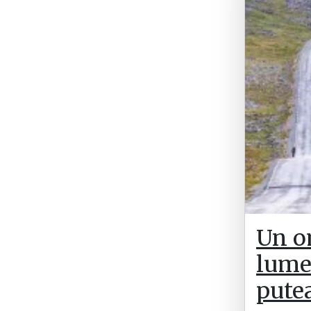
Un o
lumea
pute