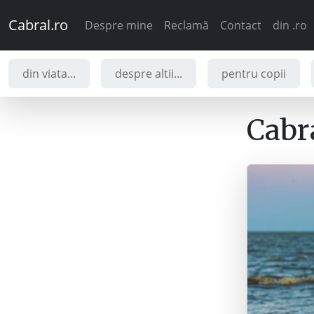
Cabral.ro
Despre mine
Reclamă
Contact
din .ro
din viata...
despre altii...
pentru copii
Cabra