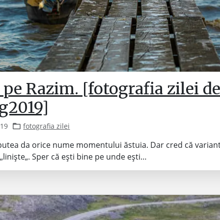
pe Razim. [fotografia zilei de
g2019]
019
fotografia zilei
i putea da orice nume momentului ăstuia. Dar cred că varian
„liniște„. Sper că ești bine pe unde ești…