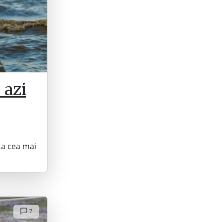
 azi
ta cea mai
7