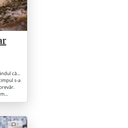
ar
gândul că…
timpul s-a
orevăr.
0mm…
7