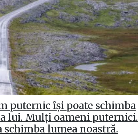
m puternic își poate schimba
 lui. Mulți oameni puternici
a schimba lumea noastră.