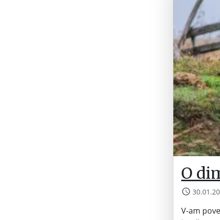
O di
30.01.2
V-am poves