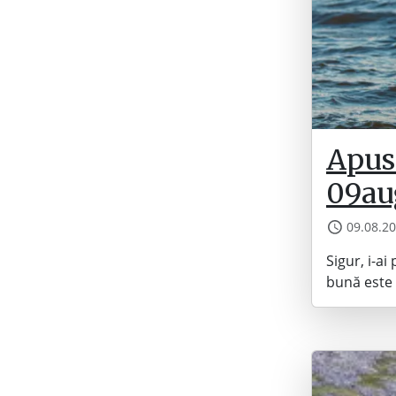
Apus 
09au
09.08.2
Sigur, i-a
bună este 