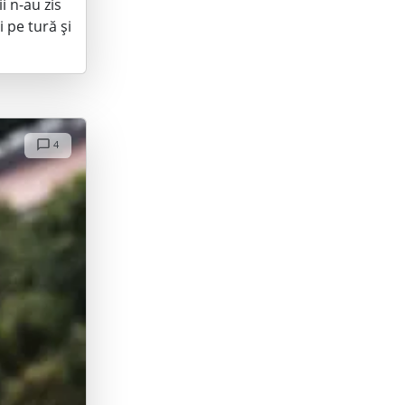
i n-au zis
i pe tură și
4