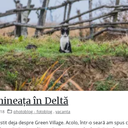
mineața în Deltă
018
photoblog - fotoblog
,
vacanta
tit deja despre Green Village. Acolo, într-o seară am spus 