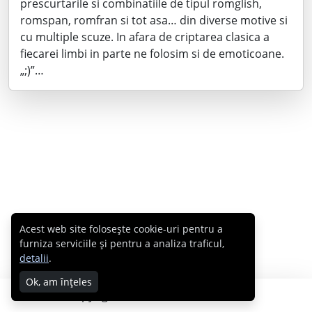
prescurtarile si combinatiile de tipul romglish,
romspan, romfran si tot asa… din diverse motive si
cu multiple scuze. In afara de criptarea clasica a
fiecarei limbi in parte ne folosim si de emoticoane.
„;)”…
Acest web site folosește cookie-uri pentru a
furniza serviciile și pentru a analiza traficul,
detalii
.
Ok, am înțeles
Copyright © 2007 - 2026 Cabral.ro