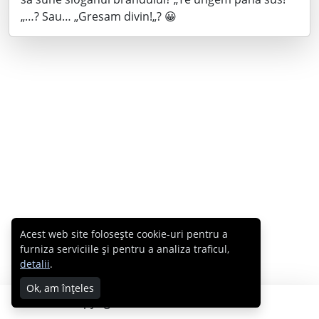
„…? Sau… „Gresam divin!„? 😀
Acest web site folosește cookie-uri pentru a
furniza serviciile și pentru a analiza traficul,
detalii
.
Ok, am înțeles
Copyright © 2007 - 2026 Cabral.ro