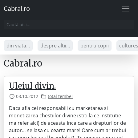
Cabral.ro
din viata...
despre altii...
pentru copii
culture
Cabral.ro
Uleiul divin.
08.10.2012
total tembel
Daca afla cei responsabili cu marketarea si
monetizarea chestiilor divine (stiti la ce institutie
ma refer aici) de aceasta incalcare a drepturilor de
autor… se lasa cu cearta mare! Oare cum ar trebui
sa sune sloganul brandului? „Te ungem pana sus!