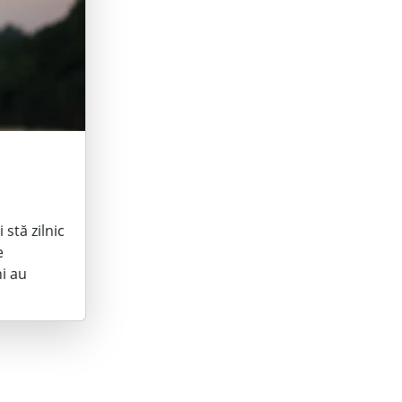
 stă zilnic
e
ni au