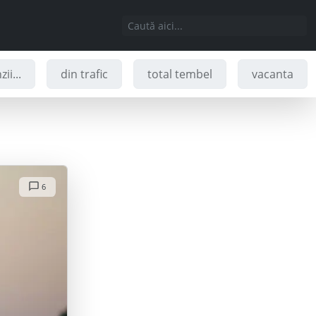
ii...
din trafic
total tembel
vacanta
6