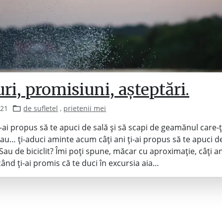
ri, promisiuni, așteptări.
021
de sufletel
,
prietenii mei
i-ai propus să te apuci de sală și să scapi de geamănul care-ți
Sau… ți-aduci aminte acum câți ani ți-ai propus să te apuci d
Sau de biciclit? Îmi poți spune, măcar cu aproximație, câți a
când ți-ai promis că te duci în excursia aia…