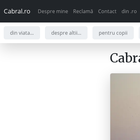
Cabral.ro
Despre mine
Reclamă
Contact
din .ro
din viata...
despre altii...
pentru copii
Cabra