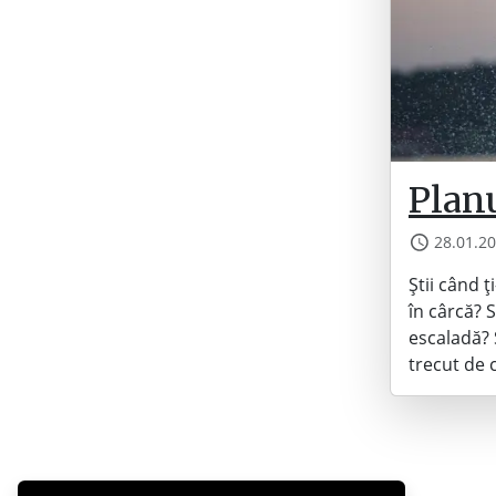
Planu
28.01.2
Știi când ț
în cârcă? 
escaladă? 
trecut de 