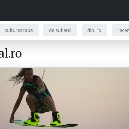
culturescape
de sufletel
din .ro
recenz
l.ro