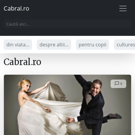
Cabral.ro
din viata...
despre altii...
pentru copii
culture
Cabral.ro
9