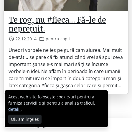
Te rog, nu #fieca… Fă-le de
neprețuit.
22.12.2014
pentru copii
Uneori vorbele ne ies pe gură cam aiurea. Mai mult
de-atât… se pare că fix atunci când vrei să spui ceva
important șansele-s mai mari să ți se încurce
vorbele-n idei. Ne aflăm în perioada în care umanii
care trimit urări se împart în două categorii mari și
late: categoria #fieca și gașca celor care-și permit…
Acest web site folosește cookie-uri pentru a
furniza serviciile și pentru a analiza traficul,
detalii
.
Ok, am înțeles
Copyright © 2007 - 2026 Cabral.ro