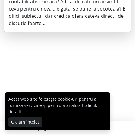
contabilitate primara? Adica: de cate ori ai simtit
ceva pentru cineva… e gata, se pune la socoteala? E
dificil subiectul, dar cred ca ofera cateva directii de
discutie foarte…
Acest web site folosește cookie-uri pentru a
furniza serviciile și pentru a analiza traficul,
detalii
.
Ok, am înțeles
Copyright © 2007 - 2026 Cabral.ro