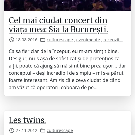
Cel mai ciudat concert din
viața mea: Sia la București.
18.08.2016
culturescape
,
evenimente
,
recenzii...
Ca să fier clar de la început, eu m-am simțit bine.
Desigur, nu-s așa de sofisticat și de pretențios ca
alții, poate că ajung să mă simt bine prea ușor… dar
conceptul – deși incredibil de simplu – mi s-a părut
foarte interesant. Am zis că e ceva ciudat de când
am văzut că operatorii coboară de pe…
Les twins.
27.11.2012
culturescape