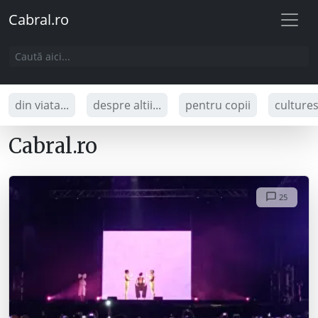
Cabral.ro
din viata...
despre altii...
pentru copii
culture
Cabral.ro
25