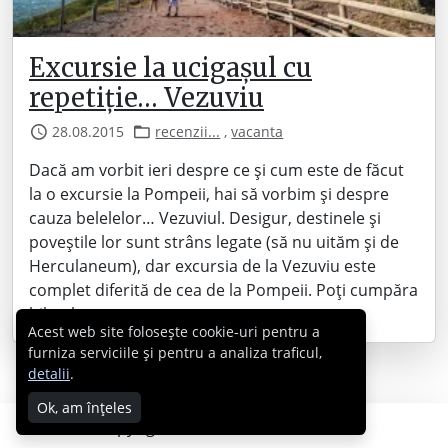
Excursie la ucigașul cu
repetiție… Vezuviu
28.08.2015
recenzii...
,
vacanta
Dacă am vorbit ieri despre ce și cum este de făcut
la o excursie la Pompeii, hai să vorbim și despre
cauza belelelor… Vezuviul. Desigur, destinele și
poveștile lor sunt strâns legate (să nu uităm și de
Herculaneum), dar excursia de la Vezuviu este
complet diferită de cea de la Pompeii. Poți cumpăra
biletele tot…
Acest web site folosește cookie-uri pentru a
furniza serviciile și pentru a analiza traficul,
detalii
.
Ok, am înțeles
Copyright © 2007 - 2026 Cabral.ro