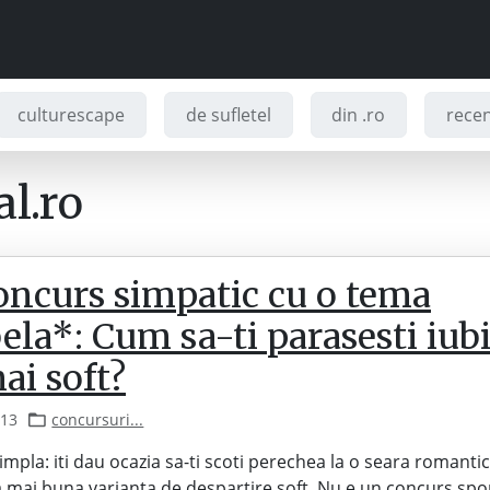
culturescape
de sufletel
din .ro
recenz
l.ro
oncurs simpatic cu o tema
la*: Cum sa-ti parasesti iubi
ai soft?
013
concursuri...
impla: iti dau ocazia sa-ti scoti perechea la o seara romanti
 mai buna varianta de despartire soft. Nu e un concurs spo