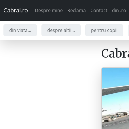
Cabral.ro
Despre mine
Reclamă
Contact
din .ro
din viata...
despre altii...
pentru copii
Cabra