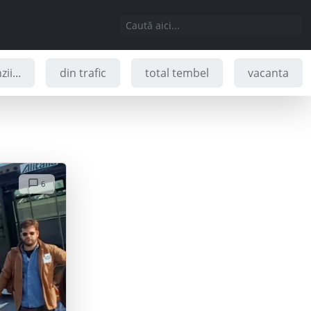
ii...
din trafic
total tembel
vacanta
6