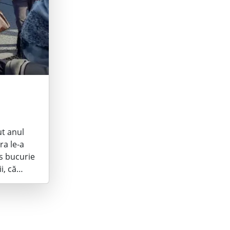
ut anul
ra le-a
s bucurie
ii, că…