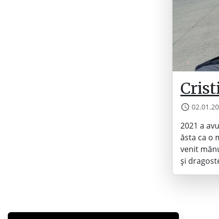
Crist
02.01.2
2021 a avu
ăsta ca o 
venit mănu
și dragoste