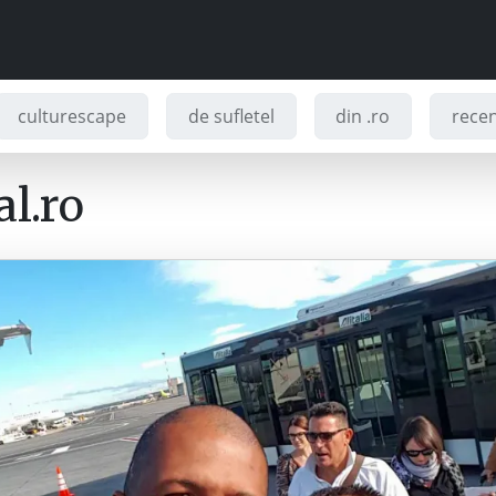
culturescape
de sufletel
din .ro
recenz
l.ro