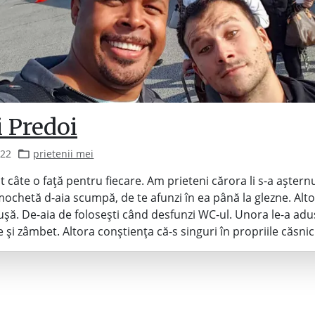
i Predoi
022
prietenii mei
t câte o față pentru fiecare. Am prieteni cărora li s-a aștern
mochetă d-aia scumpă, de te afunzi în ea până la glezne. Alto
șă. De-aia de folosești când desfunzi WC-ul. Unora le-a adu
 și zâmbet. Altora conștiența că-s singuri în propriile căsnic