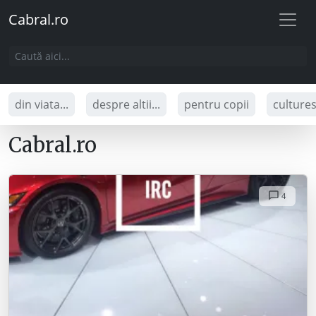
Cabral.ro
din viata...
despre altii...
pentru copii
culture
Cabral.ro
4