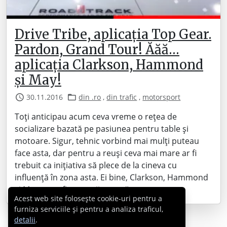
Drive Tribe, aplicația Top Gear.
Pardon, Grand Tour! Ăăă…
aplicația Clarkson, Hammond
şi May!
30.11.2016
din .ro
,
din trafic
,
motorsport
Toți anticipau acum ceva vreme o rețea de
socializare bazată pe pasiunea pentru table și
motoare. Sigur, tehnic vorbind mai mulți puteau
face asta, dar pentru a reuși ceva mai mare ar fi
trebuit ca inițiativa să plece de la cineva cu
influență în zona asta. Ei bine, Clarkson, Hammond
şi May par a fi oamenii care să…
Acest web site folosește cookie-uri pentru a
furniza serviciile și pentru a analiza traficul,
detalii
.