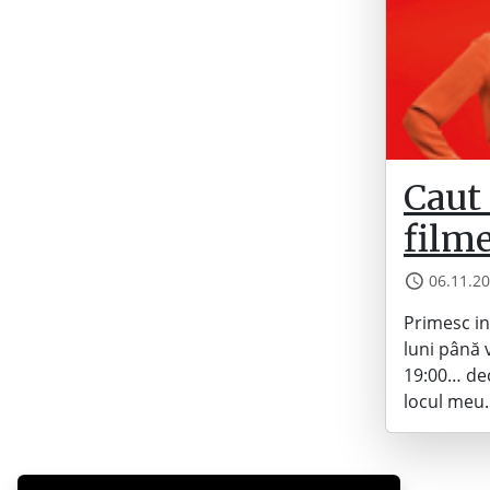
Caut 
filme
06.11.2
Primesc in
luni până v
19:00… dec
locul meu.