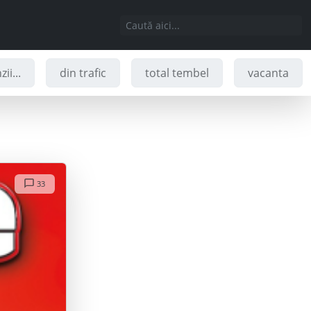
ii...
din trafic
total tembel
vacanta
33