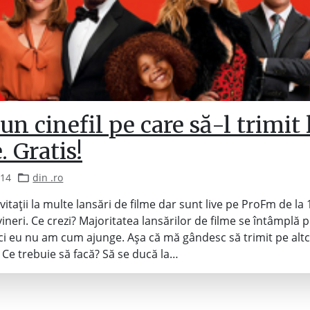
un cinefil pe care să-l trimit 
. Gratis!
014
din .ro
vitații la multe lansări de filme dar sunt live pe ProFm de la 
ineri. Ce crezi? Majoritatea lansărilor de filme se întâmplă p
i eu nu am cum ajunge. Așa că mă gândesc să trimit pe altc
 Ce trebuie să facă? Să se ducă la…