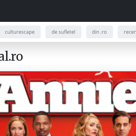
culturescape
de sufletel
din .ro
recenz
l.ro