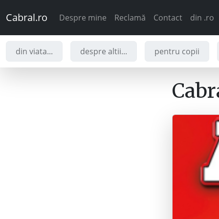
Cabral.ro
Despre mine
Reclamă
Contact
din .ro
din viata...
despre altii...
pentru copii
Cabra