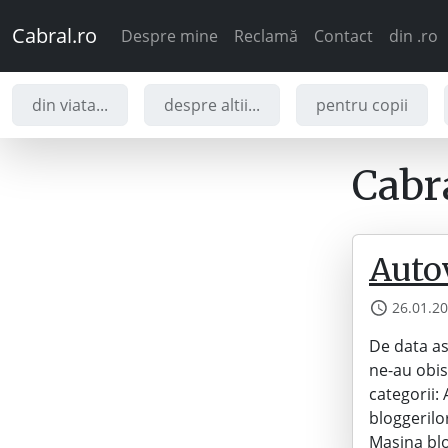
Cabral.ro
Despre mine
Reclamă
Contact
din .ro
din viata...
despre altii...
pentru copii
Cabra
Auto
26.01.2
De data as
ne-au obisn
categorii:
bloggerilo
Masina blo