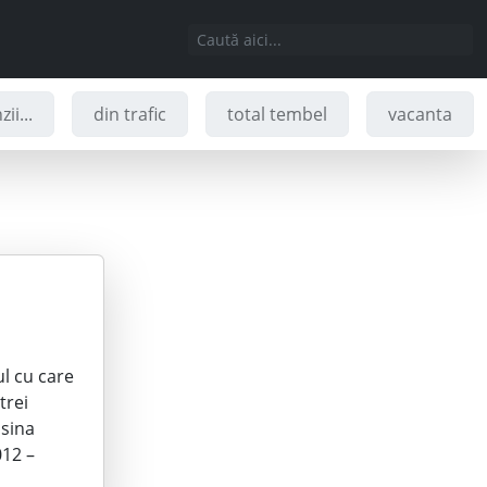
ii...
din trafic
total tembel
vacanta
ul cu care
trei
asina
012 –