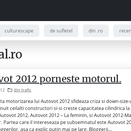
culturescape
de sufletel
din .ro
recenz
l.ro
vot 2012 porneste motorul.
012
din trafic
ta motorizarea lui Autovot 2012 sfideaza criza si down-size-
uit ceilalti constructori si-si creste capacitatea cilindrica la 
 Autovot 2012, Autovot 2012 – La feminin, si Autovot 2012-M
r. Partea care il intereseaza pe subsemnatul este Autovot 2
ggerilor, asa ca explic putin mai pe larg. Bloggerii…