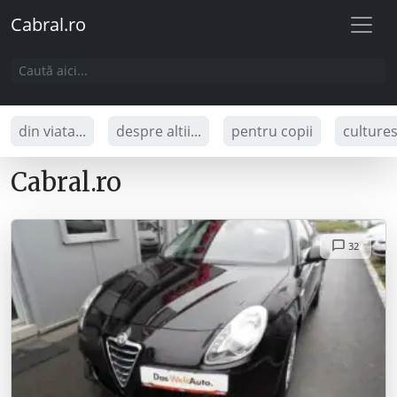
Cabral.ro
din viata...
despre altii...
pentru copii
culture
Cabral.ro
32