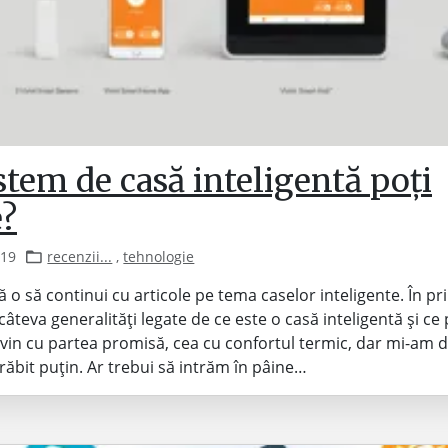
stem de casă inteligentă poți
e?
019
recenzii...
,
tehnologie
 o să continui cu articole pe tema caselor inteligente. În pr
câteva generalități legate de ce este o casă inteligentă și ce
evin cu partea promisă, cea cu confortul termic, dar mi-am
ăbit puțin. Ar trebui să intrăm în pâine…