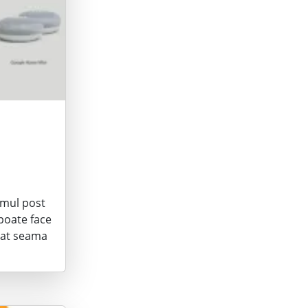
imul post
 poate face
 dat seama