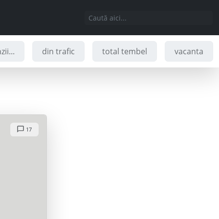
ii...
din trafic
total tembel
vacanta
17