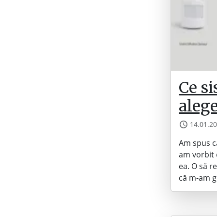
Ce si
aleg
14.01.2
Am spus că
am vorbit 
ea. O să r
că m-am gr