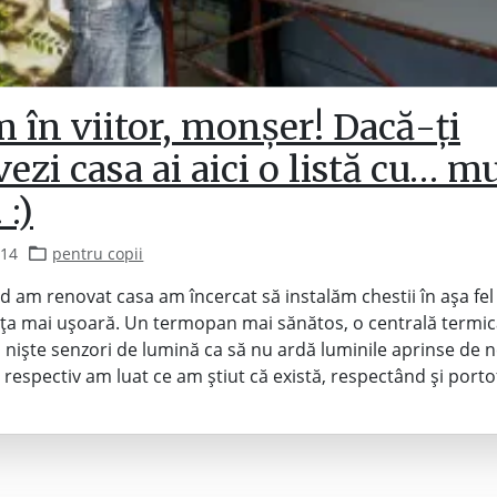
 în viitor, monșer! Dacă-ți
ezi casa ai aici o listă cu… m
 :)
014
pentru copii
d am renovat casa am încercat să instalăm chestii în așa fel 
ața mai ușoară. Un termopan mai sănătos, o centrală termi
 niște senzori de lumină ca să nu ardă luminile aprinse de
espectiv am luat ce am știut că există, respectând și portof