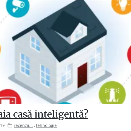
aia casă inteligentă?
019
recenzii...
,
tehnologie