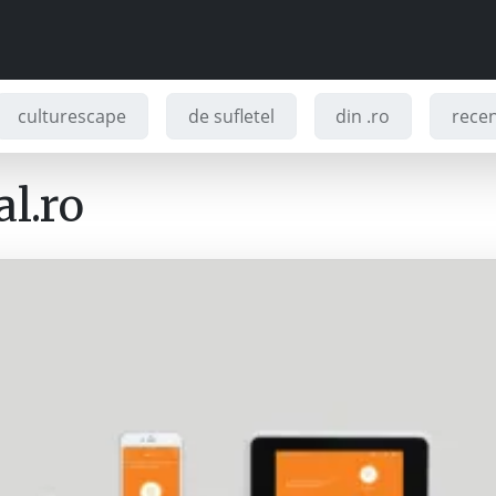
culturescape
de sufletel
din .ro
recenz
l.ro