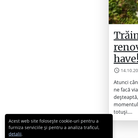
Trăim
renov
have!
14.10.2
Atunci cân
ne facă vi
deșteaptă,
momentul r
totuși.…
Acest web site folosește cookie-uri pentru a
furniza serviciile și pentru a analiza traficul,
detalii
.