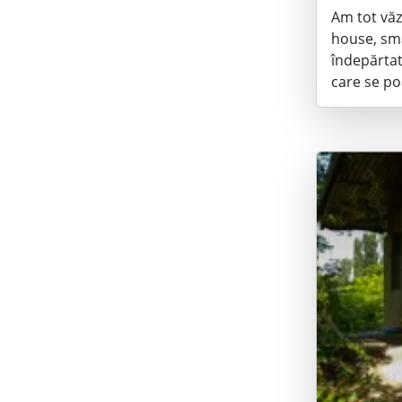
Am tot văz
house, sma
îndepărtat
care se p