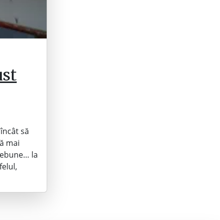
ust
încât să
că mai
 nebune… la
elul,