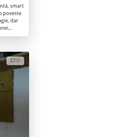
entă, smart
o poveste
agie, dar
unei…
23