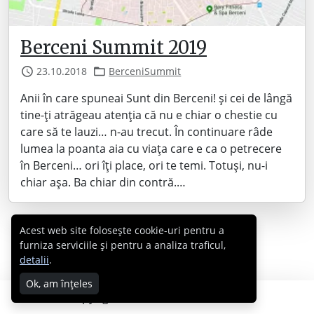
Berceni Summit 2019
23.10.2018
BerceniSummit
Anii în care spuneai Sunt din Berceni! și cei de lângă
tine-ți atrăgeau atenția că nu e chiar o chestie cu
care să te lauzi… n-au trecut. În continuare râde
lumea la poanta aia cu viața care e ca o petrecere
în Berceni… ori îți place, ori te temi. Totuși, nu-i
chiar așa. Ba chiar din contră.…
Acest web site folosește cookie-uri pentru a
furniza serviciile și pentru a analiza traficul,
detalii
.
Ok, am înțeles
Copyright © 2007 - 2026 Cabral.ro