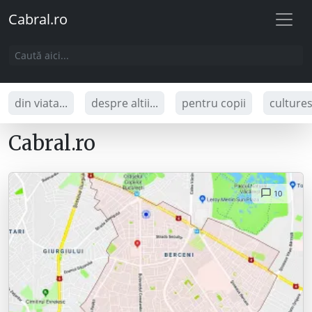
Cabral.ro
din viata...
despre altii...
pentru copii
culture
Cabral.ro
10