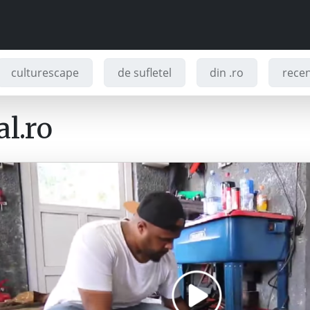
culturescape
de sufletel
din .ro
recenz
l.ro