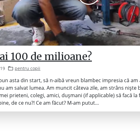
ai 100 de milioane?
019
pentru copii
pun asta din start, să n-aibă vreun blambec impresia că am 
 nu am salvat lumea. Am muncit câteva zile, am strâns niște b
mei prieteni, colegi, amici, dușmani (if applicable) să facă la 
bine, de ce nu?! Ce am făcut? M-am putut…