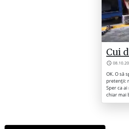
Cui d
08.10.2
OK. O să s
pretenții:
Sper ca ai 
chiar mai 