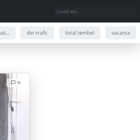
ii...
din trafic
total tembel
vacanta
79