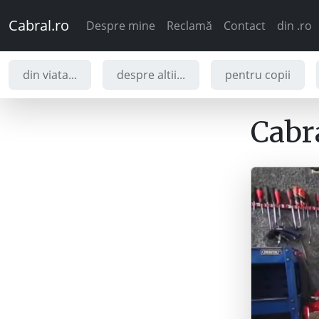
Cabral.ro
Despre mine
Reclamă
Contact
din .ro
din viata...
despre altii...
pentru copii
Cabra