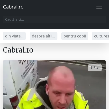
Cabral.ro
din viata...
despre altii...
pentru copii
culture
Cabral.ro
43