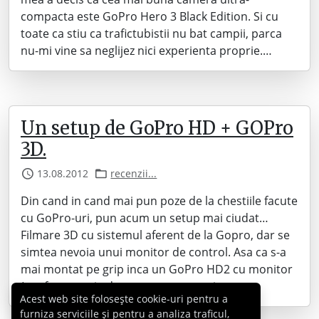
compacta este GoPro Hero 3 Black Edition. Si cu
toate ca stiu ca trafictubistii nu bat campii, parca
nu-mi vine sa neglijez nici experienta proprie.…
Un setup de GoPro HD + GOPro
3D.
13.08.2012
recenzii...
Din cand in cand mai pun poze de la chestiile facute
cu GoPro-uri, pun acum un setup mai ciudat…
Filmare 3D cu sistemul aferent de la Gopro, dar se
simtea nevoia unui monitor de control. Asa ca s-a
mai montat pe grip inca un GoPro HD2 cu monitor
(n-a fost nevoie dar se putea pune si…
Acest web site folosește cookie-uri pentru a
furniza serviciile și pentru a analiza traficul,