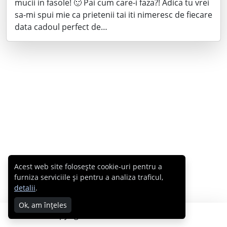
mucii in fasole! 🙂 Pai cum care-i faza?! Adica tu vrei
sa-mi spui mie ca prietenii tai iti nimeresc de fiecare
data cadoul perfect de…
Acest web site folosește cookie-uri pentru a
furniza serviciile și pentru a analiza traficul,
detalii
.
Ok, am înțeles
Copyright © 2007 - 2026 Cabral.ro