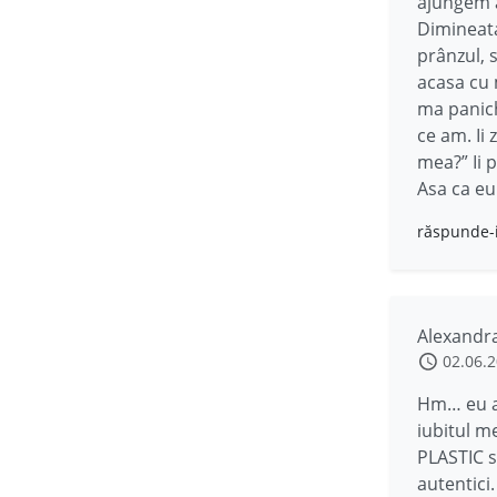
ajungem a
Dimineata
prânzul, 
acasa cu 
ma panich
ce am. Ii 
mea?” Ii p
Asa ca eu 
răspunde-
Alexandr
02.06.
Hm… eu as
iubitul me
PLASTIC s
autentici.