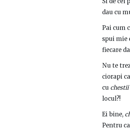
Si de cel
dau cu muc
Pai cum c
spui mie 
fiecare d
Nu te trez
ciorapi ca
cu
chestii
locul?!
Ei bine,
c
Pentru ca