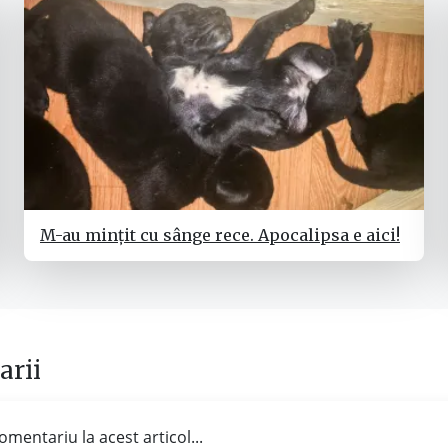
M-au mințit cu sânge rece. Apocalipsa e aici!
rii
omentariu la acest articol...