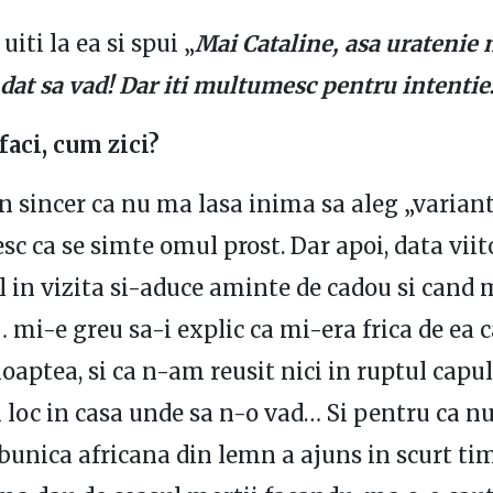
e uiti la ea si spui „
Mai Cataline, asa uratenie 
 dat sa vad! Dar iti multumesc pentru intenti
faci, cum zici?
un sincer ca nu ma lasa inima sa aleg „variant
c ca se simte omul prost. Dar apoi, data vii
 in vizita si-aduce aminte de cadou si cand
 mi-e greu sa-i explic ca mi-era frica de ea 
aptea, si ca n-am reusit nici in ruptul capul
 loc in casa unde sa n-o vad… Si pentru ca nu
bunica africana din lemn a ajuns in scurt ti