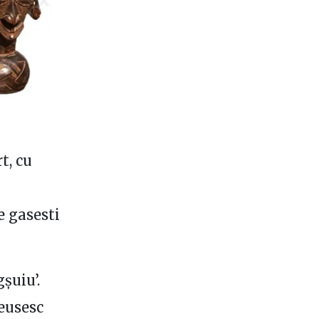
t, cu
e gasesti
șuiu’.
reusesc