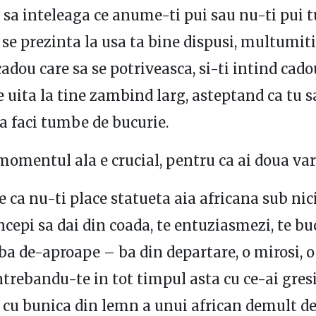
 sa inteleaga ce anume-ti pui sau nu-ti pui tu
 se prezinta la usa ta bine dispusi, multumiti
cadou care sa se potriveasca, si-ti intind cado
e uita la tine zambind larg, asteptand ca tu s
sa faci tumbe de bucurie.
momentul ala e crucial, pentru ca ai doua var
te ca nu-ti place statueta aia africana sub nic
cepi sa dai din coada, te entuziasmezi, te buc
 ba de-aproape – ba din departare, o mirosi, o
ntrebandu-te in tot timpul asta cu ce-ai gresi
 cu bunica din lemn a unui african demult d