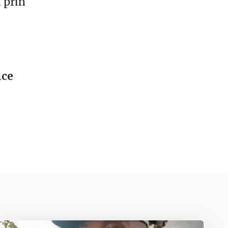
 prin
ice