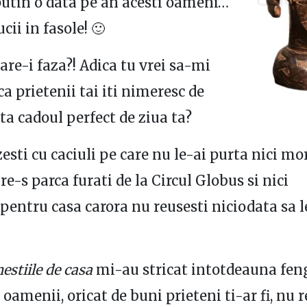
 putin o data pe an acesti oameni…
ii in fasole! 🙂
are-i faza?! Adica tu vrei sa-mi
ca prietenii tai iti nimeresc de
ata cadoul perfect de ziua ta?
esti cu caciuli pe care nu le-ai purta nici mor
re-s parca furati de la Circul Globus si nici
pentru casa carora nu reusesti niciodata sa l
hestiile de casa
mi-au stricat intotdeauna feng
 oamenii, oricat de buni prieteni ti-ar fi, nu 