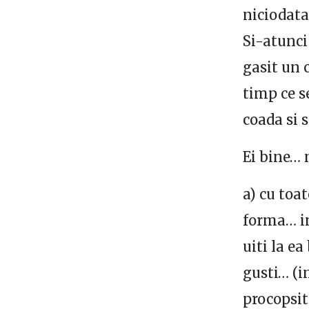
niciodata
Si-atunci
gasit un 
timp ce s
coada si 
Ei bine… 
a) cu toa
forma… in
uiti la ea
gusti… (i
procopsit