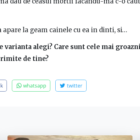
 ma dau de ceasul mortii facandu-ma c-o caut
 apare la geam cainele cu ea in dinti, si…
ce varianta alegi? Care sunt cele mai groazn
rimite de tine?
ok
whatsapp
twitter