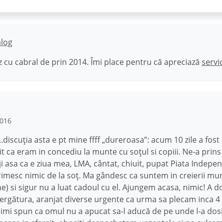
ălog
 cu cabral de prin 2014. Îmi place pentru că apreciază
servi
2016
scuția asta e pt mine ffff „dureroasa”: acum 10 zile a fost
it ca eram in concediu la munte cu soțul si copiii. Ne-a prins
eji asa ca e ziua mea, LMA, cântat, chiuit, pupat Piata Indepen
rimesc nimic de la soț. Ma gândesc ca suntem in creierii mun
ne) si sigur nu a luat cadoul cu el. Ajungem acasa, nimic! A d
lergătura, aranjat diverse urgente ca urma sa plecam inca 4 z
imi spun ca omul nu a apucat sa-l aducă de pe unde l-a dosi