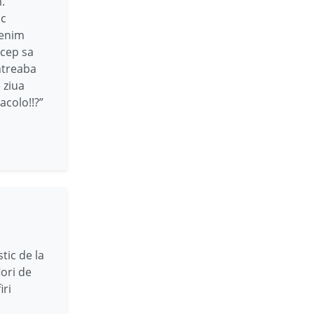
.
sc
Venim
ncep sa
ntreaba
 ziua
 acolo!!?”
tic de la
lori de
iri