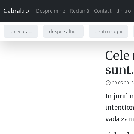
Cabral.ro
Despre mine
Reclamă
Contact
din .ro
din viata...
despre altii...
pentru copii
Cele
sunt
29.05.2013
In jurul 
intention
vada zamb