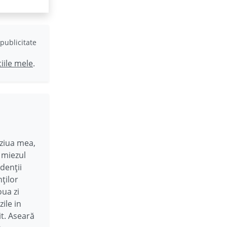
publicitate
ciile mele
.
 ziua mea,
 miezul
denții
ților
oua zi
ile in
t. Aseară