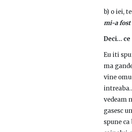
b) o iei, t
mi-a fost
Deci… ce 
Eu iti sp
ma gandes
vine omul
intreaba…
vedeam no
gasesc un
spune ca 