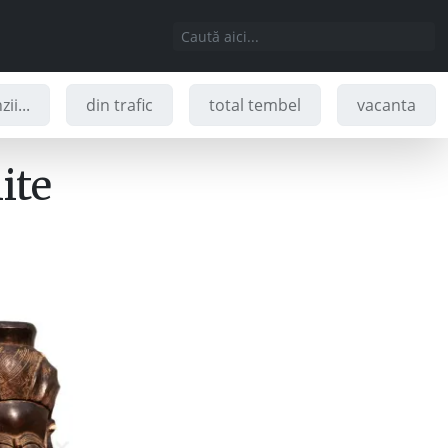
ii...
din trafic
total tembel
vacanta
ite