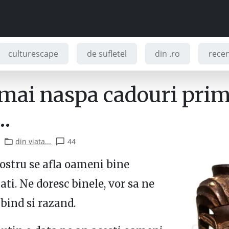
culturescape
de sufletel
din .ro
recenz
 mai naspa cadouri prim
…
din viata...
44
nostru se afla oameni bine
ati. Ne doresc binele, vor sa ne
ind si razand.