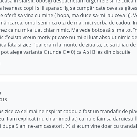
casa in sfarsit, obosiți despachetam urgentele si ne culcam
 heanesc copiii si ii spanac fig sa cumpăr cate ceva sa găte
se oferă sa vina cu mine ( hopa, ma duce sa-mi iau ceva :)). 
mâncarea, omul senin ca o zi de mai, nici vorba de cadou. I
ez ca nu mi-a luat chiar nimic. Ma vede botoasă si ma tot î
zic :”exista vreun motiv pt care nu mi-ai luat absolut nimic de
ica fata si zice :”pai eram la munte de ziua ta, ce sa iti iau de
pot alege varianta C (unde C = 0) ca A si B ies din discuție
i
a
2013
 zice ca cel mai neinspirat cadou a fost un trandafir de plas
u. I-am explicat (nu chiar imediat) ca nu e fain sa daruiesti f
i dupa 5 ani ne-am casatorit 🙂 si acum vine doar cu trandaf