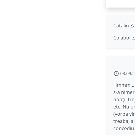
Catalin Z
Colaborez
I.
03.09.
Hmmm…..di
s-a nimer
nopții tr
etc. Nu p
(vorba vi
treaba, a
concediu 