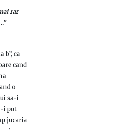
mai rar
e…”
a b”, ca
toare cand
 ma
cand o
ui sa-i
-i pot
mp jucaria