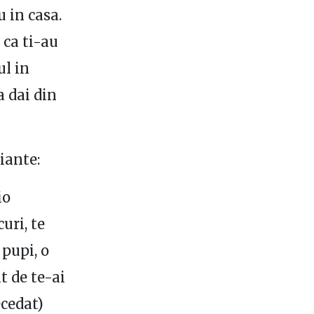
 in casa.
 ca ti-au
ul in
a dai din
iante:
io
uri, te
 pupi, o
t de te-ai
ecedat)