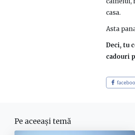
cainelui,
casa.
Asta pana
Deci, tu 
cadouri p
facebo
Pe aceeași temă