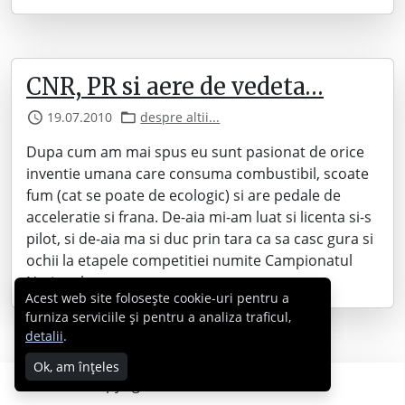
CNR, PR si aere de vedeta…
19.07.2010
despre altii...
Dupa cum am mai spus eu sunt pasionat de orice
inventie umana care consuma combustibil, scoate
fum (cat se poate de ecologic) si are pedale de
acceleratie si frana. De-aia mi-am luat si licenta si-s
pilot, si de-aia ma si duc prin tara ca sa casc gura si
ochii la etapele competitiei numite Campionatul
National…
Acest web site folosește cookie-uri pentru a
furniza serviciile și pentru a analiza traficul,
detalii
.
Ok, am înțeles
Copyright © 2007 - 2026 Cabral.ro