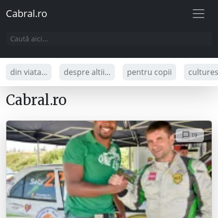
Cabral.ro
din viata...
despre altii...
pentru copii
culture
Cabral.ro
19