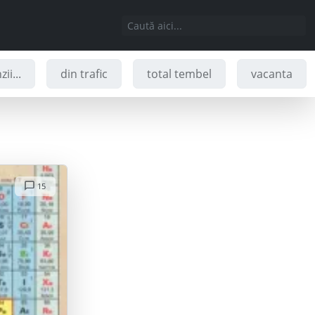
ii...
din trafic
total tembel
vacanta
15