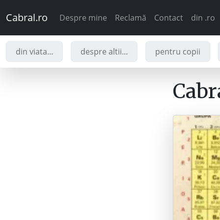
Cabral.ro
Despre mine
Reclamă
Contact
din .ro
din viata...
despre altii...
pentru copii
Cabra