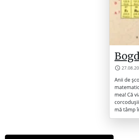
Bogd
27.08.2
Anii de șc
matematica
mea! Că vi
corcodușii
mă tâmp 