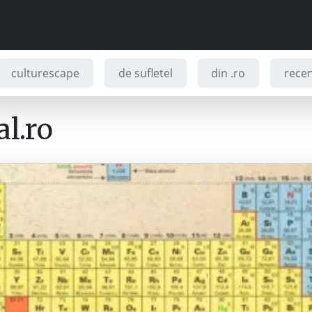
culturescape
de sufletel
din .ro
recenz
l.ro