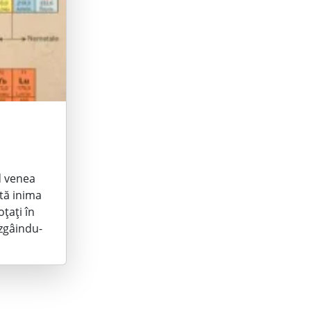
d venea
tă inima
țați în
zgâindu-