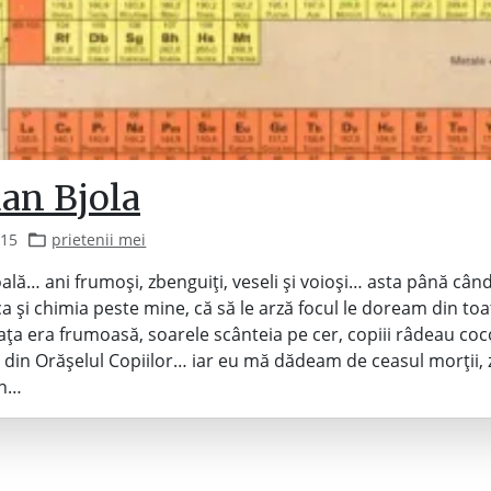
an Bjola
015
prietenii mei
oală… ani frumoși, zbenguiți, veseli și voioși… asta până cân
 și chimia peste mine, că să le arză focul le doream din toa
ața era frumoasă, soarele scânteia pe cer, copiii râdeau coco
 din Orășelul Copiilor… iar eu mă dădeam de ceasul morții, 
în…