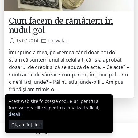
Cum facem de rămânem în
nudul gol
15.07.2014
din viata...
Îmi spune a mea, pe vremea când doar noi doi
știam că suntem unul al celuilalt, că i s-a aprobat
dosarul de credit și că se apucă de acte. – Ce acte? –
Contractul de vânzare-cumpărare, în principal. – Cu
cine îl faci, unde? – Păi nu știu, unde-o fi… Am pus
frână și am trimis-o…
Acest web site folosește cookie-uri pentru a
furniza serviciile și pentru a analiza traficul,
detalii
.
Ok, am înțeles
Copyright © 2007 - 2026 Cabral.ro