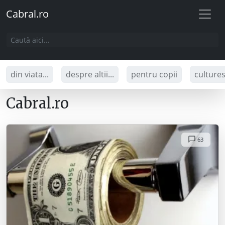
Cabral.ro
din viata...
despre altii...
pentru copii
culture
Cabral.ro
63