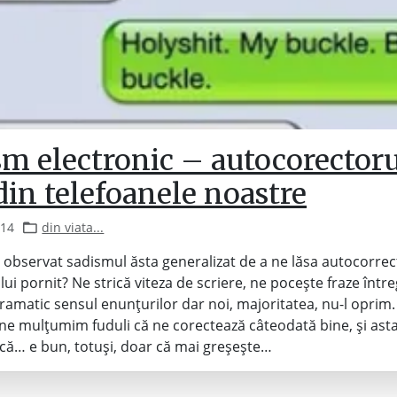
sm electronic – autocorectoru
din telefoanele noastre
014
din viata...
ți observat sadismul ăsta generalizat de a ne lăsa autocorrec
ui pornit? Ne strică viteza de scriere, ne pocește fraze între
amatic sensul enunțurilor dar noi, majoritatea, nu-l oprim.
ne mulțumim fuduli că ne corectează câteodată bine, și ast
ă… e bun, totuși, doar că mai greșește…