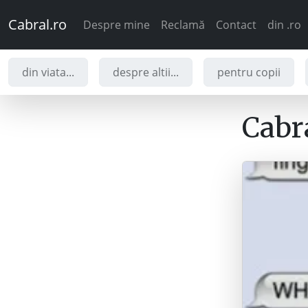
Cabral.ro
Despre mine
Reclamă
Contact
din .ro
din viata...
despre altii...
pentru copii
Cabra