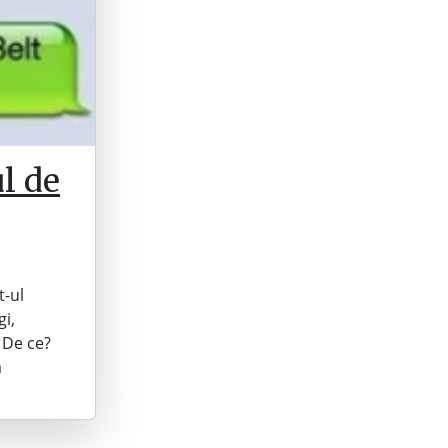
l de
t-ul
gi,
 De ce?
a