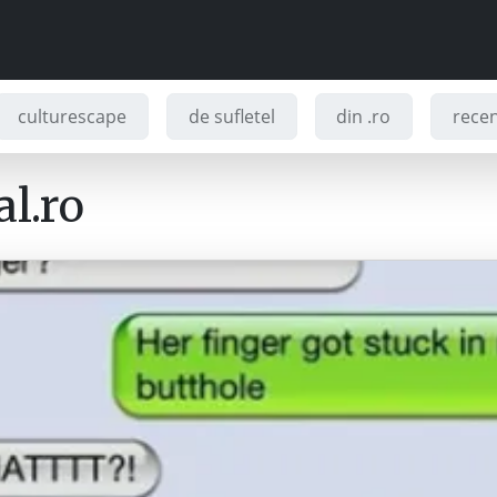
culturescape
de sufletel
din .ro
recenz
l.ro