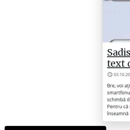
Sadi
text 
03.10.2
Bre, voi a
smartfonul
schimbă dr
Pentru că 
înseamnă c