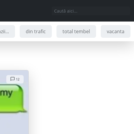
ii...
din trafic
total tembel
vacanta
12