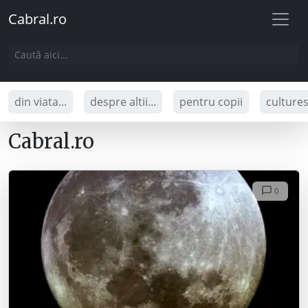
Cabral.ro
din viata...
despre altii...
pentru copii
culture
Cabral.ro
0