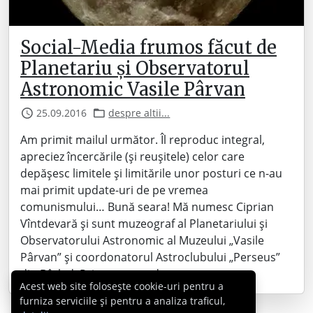
Social-Media frumos făcut de
Planetariu și Observatorul
Astronomic Vasile Pârvan
25.09.2016
despre altii...
Am primit mailul următor. Îl reproduc integral,
apreciez încercările (și reușitele) celor care
depășesc limitele și limitările unor posturi ce n-au
mai primit update-uri de pe vremea
comunismului… Bună seara! Mă numesc Ciprian
Vîntdevară și sunt muzeograf al Planetariului și
Observatorului Astronomic al Muzeului „Vasile
Pârvan” și coordonatorul Astroclubului „Perseus”
din Bârlad. Prin acest mod…
Acest web site folosește cookie-uri pentru a
furniza serviciile și pentru a analiza traficul,