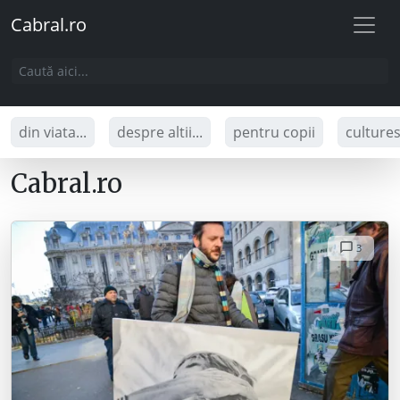
Cabral.ro
din viata...
despre altii...
pentru copii
culture
Cabral.ro
3