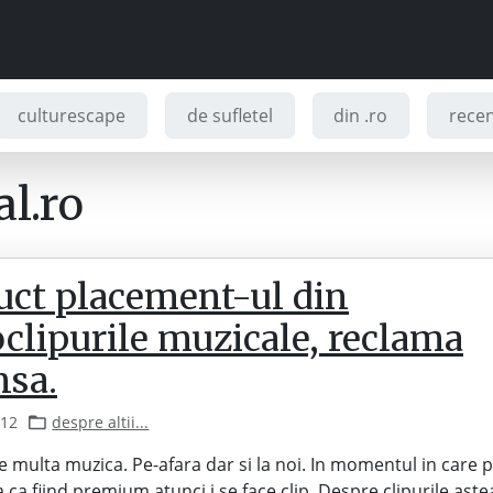
culturescape
de sufletel
din .ro
recenz
l.ro
uct placement-ul din
clipurile muzicale, reclama
nsa.
012
despre altii...
 multa muzica. Pe-afara dar si la noi. In momentul in care p
 ca fiind premium atunci i se face clip. Despre clipurile ast