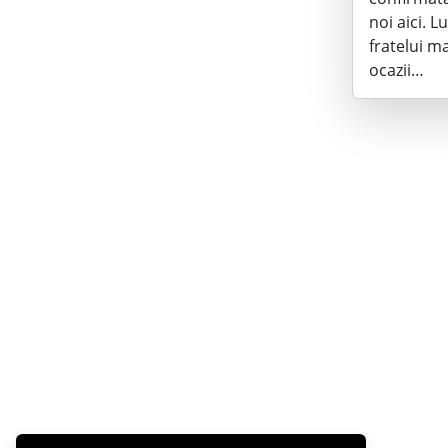
noi aici. 
fratelui m
ocazii…