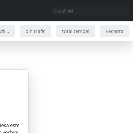
ii...
din trafic
total tembel
vacanta
iesa este
ea vorbim