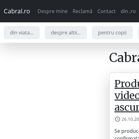
Cabral.ro
Despre mine
Reclamă
Contact
din .ro
din viata...
despre altii...
pentru copii
Cabra
Prod
video
ascu
26.10.2
Se produce
confirmata