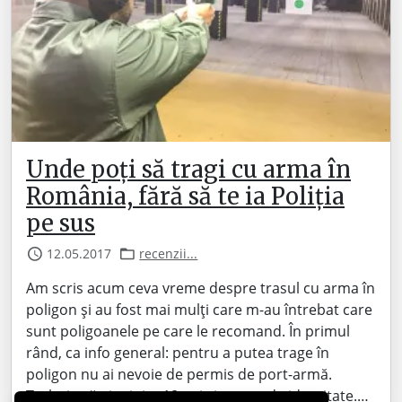
Unde poți să tragi cu arma în
România, fără să te ia Poliția
pe sus
12.05.2017
recenzii...
Am scris acum ceva vreme despre trasul cu arma în
poligon și au fost mai mulți care m-au întrebat care
sunt poligoanele pe care le recomand. În primul
rând, ca info general: pentru a putea trage în
poligon nu ai nevoie de permis de port-armă.
Trebuie să ai minim 18 ani și cartea de identitate.…