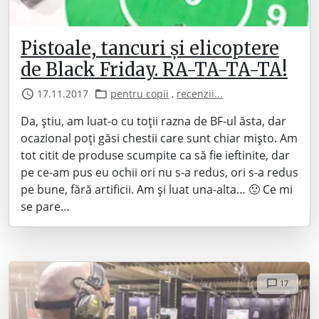
Pistoale, tancuri și elicoptere
de Black Friday. RA-TA-TA-TA!
17.11.2017
pentru copii
,
recenzii...
Da, știu, am luat-o cu toții razna de BF-ul ăsta, dar
ocazional poți găsi chestii care sunt chiar mișto. Am
tot citit de produse scumpite ca să fie ieftinite, dar
pe ce-am pus eu ochii ori nu s-a redus, ori s-a redus
pe bune, fără artificii. Am și luat una-alta… 🙂 Ce mi
se pare…
17